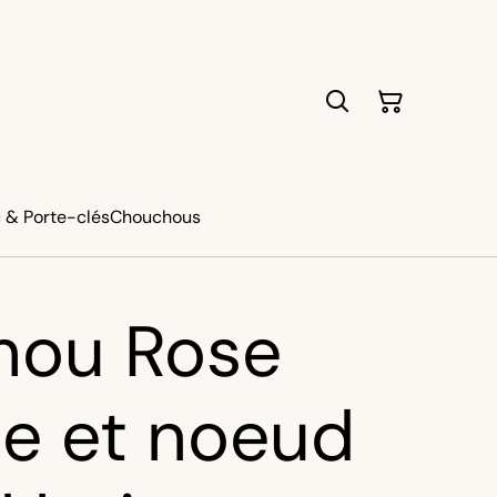
 & Porte-clés
Chouchous
hou Rose
e et noeud