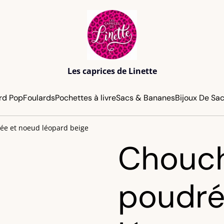
Les caprices de Linette
rd Pop
Foulards
Pochettes à livre
Sacs & Bananes
Bijoux De Sac
e et noeud léopard beige
Chouc
poudré